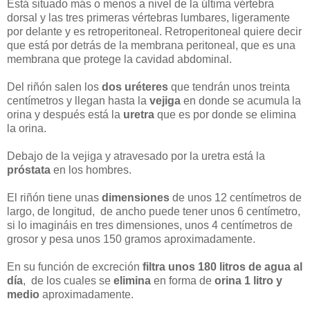
Está situado más o menos a nivel de la última vértebra
dorsal y las tres primeras vértebras lumbares, ligeramente
por delante y es retroperitoneal. Retroperitoneal quiere decir
que está por detrás de la membrana peritoneal, que es una
membrana que protege la cavidad abdominal.
Del riñón salen los
dos uréteres
que tendrán unos treinta
centímetros y llegan hasta la
vejiga
en donde se acumula la
orina y después está la
uretra
que es por donde se elimina
la orina.
Debajo de la vejiga y atravesado por la uretra está la
próstata
en los hombres.
El riñón tiene unas
dimensiones
de unos 12 centímetros de
largo, de longitud, de ancho puede tener unos 6 centímetro,
si lo imagináis en tres dimensiones, unos 4 centímetros de
grosor y pesa unos 150 gramos aproximadamente.
En su función de excreción
filtra unos 180 litros de agua al
día
, de los cuales se
elimina
en forma de
orina 1 litro y
medio
aproximadamente.