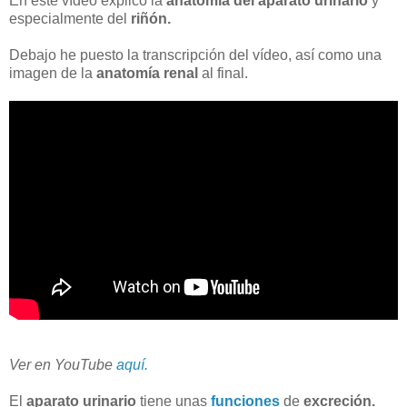
En este vídeo explico la
anatomía del aparato urinario
y
especialmente del
riñón.
Debajo he puesto la transcripción del vídeo, así como una
imagen de la
anatomía renal
al final.
Ver en YouTube
aquí.
El
aparato urinario
tiene unas
funciones
de
excreción.