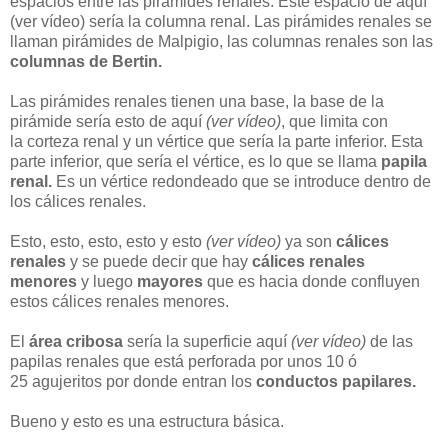
espacios entre las pirámides renales. Este espacio de aquí
(ver vídeo) sería la columna renal. Las pirámides renales se
llaman pirámides de Malpigio, las columnas renales son las
columnas de Bertin.
Las pirámides renales tienen una base, la base de la
pirámide sería esto de aquí
(ver vídeo)
, que limita con
la corteza renal y un vértice que sería la parte inferior. Esta
parte inferior, que sería el vértice, es lo que se llama
papila
renal.
Es un vértice redondeado que se introduce dentro de
los cálices renales.
Esto, esto, esto, esto y esto
(ver vídeo)
ya son
cálices
renales
y se puede decir que hay
cálices renales
menores
y luego
mayores
que es hacia donde confluyen
estos cálices renales menores.
El
área cribosa
sería la superficie aquí
(ver vídeo)
de las
papilas renales que está perforada por unos 10 ó
25 agujeritos por donde entran los
conductos papilares.
Bueno y esto es una estructura básica.