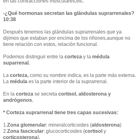
en las contracciones musculares,etc.
-¿Qué hormonas secretan las glándulas suprarrenales?
10:38
Después tenemos las glándulas suprarrenales que ya
dijimos que estaban por encima de los riñones,aunque no
tiene relación con estos, relación funcional.
Podemos distinguir entre la
corteza
y la
médula
suparrenal.
La
corteza,
como su nombre indica, es la parte más externa.
La
médula
es la parte interior de la suprarrenal.
En la
corteza
se secreta
cortisol, aldosterona y
andrógenos.
* Corteza suprarrenal tiene tres capas sucesivas:
1.
Zona glomerular
: mineralcorticoides (
aldosterona
)
2.
Zona fascicular
: glucocorticoides (
cortisol
y
corticosterona
).