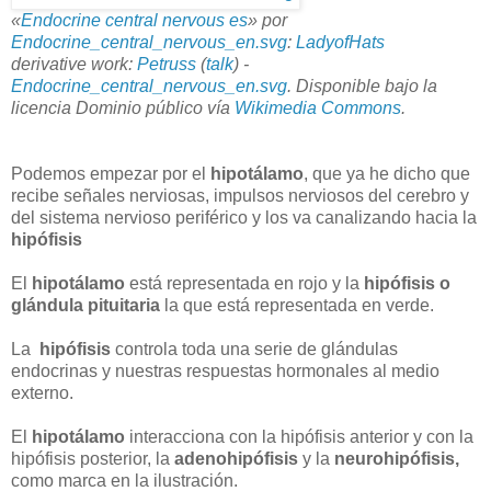
«
Endocrine central nervous es
» por
Endocrine_central_nervous_en.svg
:
LadyofHats
derivative work:
Petruss
(
talk
) -
Endocrine_central_nervous_en.svg
. Disponible bajo la
licencia Dominio público vía
Wikimedia Commons
.
Podemos empezar por el
hipotálamo
, que ya he dicho que
recibe señales nerviosas, impulsos nerviosos del cerebro y
del sistema nervioso periférico y los va canalizando hacia la
hipófisis
El
hipotálamo
está representada en rojo y la
hipófisis o
glándula pituitaria
la que está representada en verde.
La
hipófisis
controla toda una serie de glándulas
endocrinas y nuestras respuestas hormonales al medio
externo.
El
hipotálamo
interacciona con la hipófisis anterior y con la
hipófisis posterior, la
adenohipófisis
y la
neurohipófisis,
como marca en la ilustración.