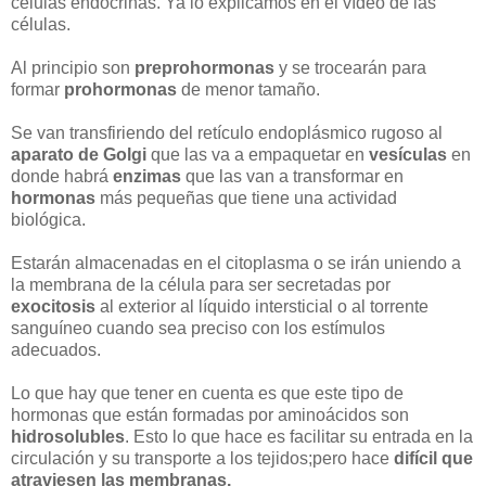
células endocrinas. Ya lo explicamos en el vídeo de las
células.
Al principio son
preprohormonas
y se trocearán para
formar
prohormonas
de menor tamaño.
Se van transfiriendo del retículo endoplásmico rugoso al
aparato de Golgi
que las va a empaquetar en
vesículas
en
donde habrá
enzimas
que las van a transformar en
hormonas
más pequeñas que tiene una actividad
biológica.
Estarán almacenadas en el citoplasma o se irán uniendo a
la membrana de la célula para ser secretadas por
exocitosis
al exterior al líquido intersticial o al torrente
sanguíneo cuando sea preciso con los estímulos
adecuados.
Lo que hay que tener en cuenta es que este tipo de
hormonas que están formadas por aminoácidos son
hidrosolubles
. Esto lo que hace es facilitar su entrada en la
circulación y su transporte a los tejidos;pero hace
difícil que
atraviesen las membranas.