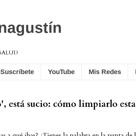
anagustín
 SALUD
Suscríbete
YouTube
Mis Redes
', está sucio: cómo limpiarlo esta
s a qué ibas? ¿Tienes la palabra en la punta de 