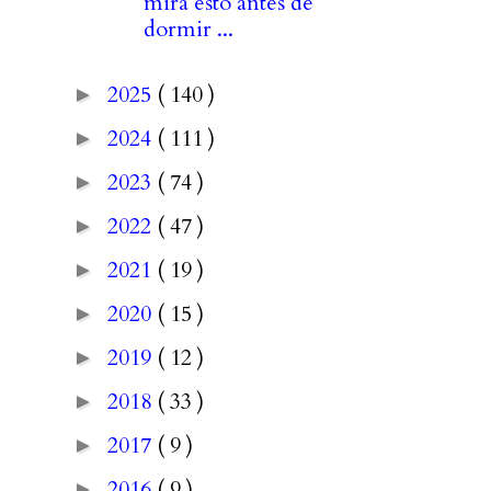
mira esto antes de
dormir ...
2025
( 140 )
►
2024
( 111 )
►
2023
( 74 )
►
2022
( 47 )
►
2021
( 19 )
►
2020
( 15 )
►
2019
( 12 )
►
2018
( 33 )
►
2017
( 9 )
►
2016
( 9 )
►