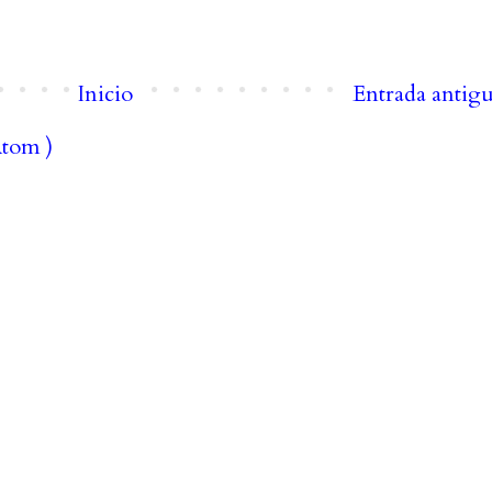
Inicio
Entrada antig
Atom )