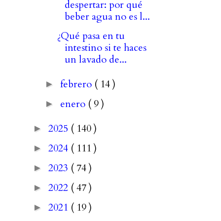
despertar: por qué
beber agua no es l...
¿Qué pasa en tu
intestino si te haces
un lavado de...
febrero
( 14 )
►
enero
( 9 )
►
2025
( 140 )
►
2024
( 111 )
►
2023
( 74 )
►
2022
( 47 )
►
2021
( 19 )
►