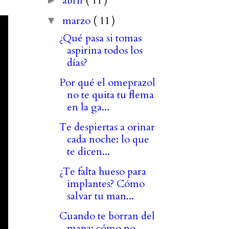
abril
( 11 )
►
marzo
( 11 )
▼
¿Qué pasa si tomas
aspirina todos los
días?
Por qué el omeprazol
no te quita tu flema
en la ga...
Te despiertas a orinar
cada noche: lo que
te dicen...
¿Te falta hueso para
implantes? Cómo
salvar tu man...
Cuando te borran del
mapa: cómo no