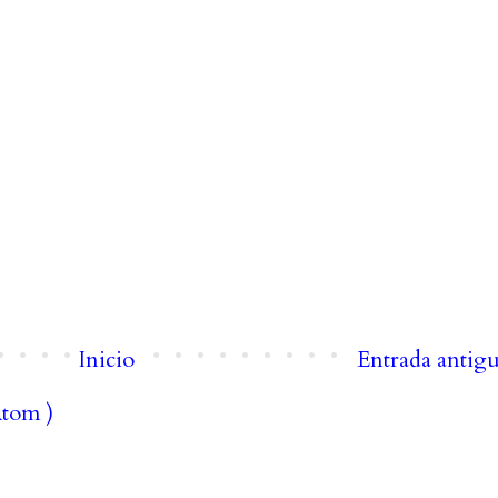
Inicio
Entrada antig
Atom )