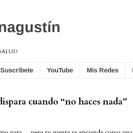
anagustín
 SALUD
Suscríbete
YouTube
Mis Redes
 dispara cuando “no haces nada”
erpo para… pero tu mente se enciende como una