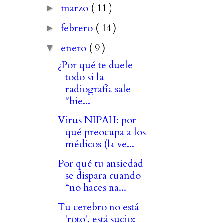
marzo
( 11 )
►
febrero
( 14 )
►
enero
( 9 )
▼
¿Por qué te duele
todo si la
radiografía sale
"bie...
Virus NIPAH: por
qué preocupa a los
médicos (la ve...
Por qué tu ansiedad
se dispara cuando
“no haces na...
Tu cerebro no está
'roto', está sucio: