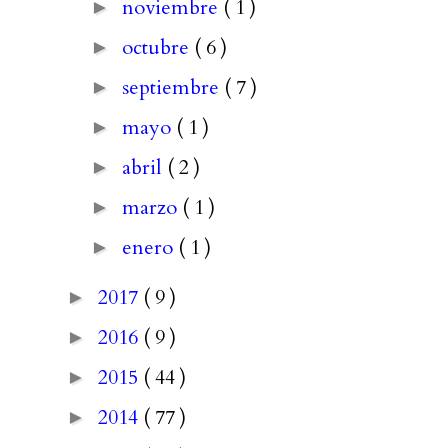
noviembre
( 1 )
►
octubre
( 6 )
►
septiembre
( 7 )
►
mayo
( 1 )
►
abril
( 2 )
►
marzo
( 1 )
►
enero
( 1 )
►
2017
( 9 )
►
2016
( 9 )
►
2015
( 44 )
►
2014
( 77 )
►