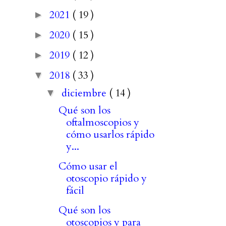
2021
( 19 )
►
2020
( 15 )
►
2019
( 12 )
►
2018
( 33 )
▼
diciembre
( 14 )
▼
Qué son los
oftalmoscopios y
cómo usarlos rápido
y...
Cómo usar el
otoscopio rápido y
fácil
Qué son los
otoscopios y para