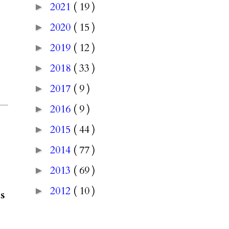
2021
( 19 )
►
2020
( 15 )
►
2019
( 12 )
►
2018
( 33 )
►
2017
( 9 )
►
2016
( 9 )
►
2015
( 44 )
►
2014
( 77 )
►
2013
( 69 )
►
2012
( 10 )
►
as