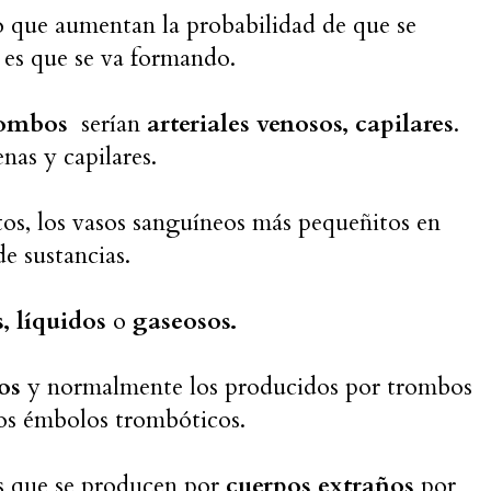
o que aumentan la probabilidad de que se
 es que se va formando.
rombos
serían
arteriales venosos, capilares
.
enas y capilares.
tos, los vasos sanguíneos más pequeñitos en
e sustancias.
s, líquidos
o
gaseosos.
os
y normalmente los producidos por trombos
los émbolos trombóticos.
s que se producen por
cuerpos extraños
por