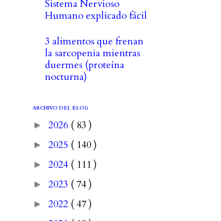
Sistema Nervioso
Humano explicado fácil
3 alimentos que frenan
la sarcopenia mientras
duermes (proteína
nocturna)
ARCHIVO DEL BLOG
2026
( 83 )
►
2025
( 140 )
►
2024
( 111 )
►
2023
( 74 )
►
2022
( 47 )
►