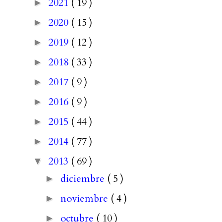
2021
( 19 )
►
2020
( 15 )
►
2019
( 12 )
►
2018
( 33 )
►
2017
( 9 )
►
2016
( 9 )
►
2015
( 44 )
►
2014
( 77 )
►
2013
( 69 )
▼
diciembre
( 5 )
►
noviembre
( 4 )
►
octubre
( 10 )
►