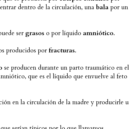
entrar dentro de la circulación, una
bala
por un
 puede ser
grasos
o por líquido
amniótico
.
los producidos por
fracturas
.
o
se producen durante un parto traumático en el
mniótico, que es el líquido que envuelve al feto
ción en la circulación de la madre y producirle 
que serían típicos por lo que llamamos