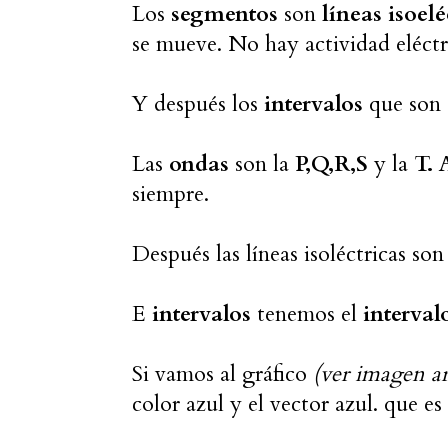
Los
segmentos
son
líneas isoelé
se mueve. No hay actividad eléctr
Y después los
intervalos
que son
Las
ondas
son la
P,Q,R,S
y la
T.
A
siempre.
Después las líneas isoléctricas son
E
intervalos
tenemos el
interval
Si vamos al gráfico
(ver imagen ar
color azul y el vector azul. que es