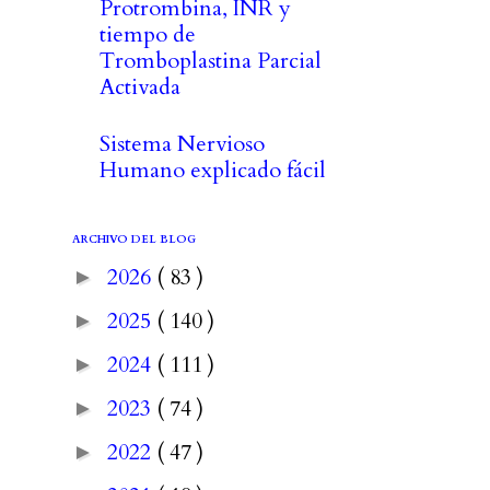
Protrombina, INR y
tiempo de
Tromboplastina Parcial
Activada
Sistema Nervioso
Humano explicado fácil
ARCHIVO DEL BLOG
2026
( 83 )
►
2025
( 140 )
►
2024
( 111 )
►
2023
( 74 )
►
2022
( 47 )
►